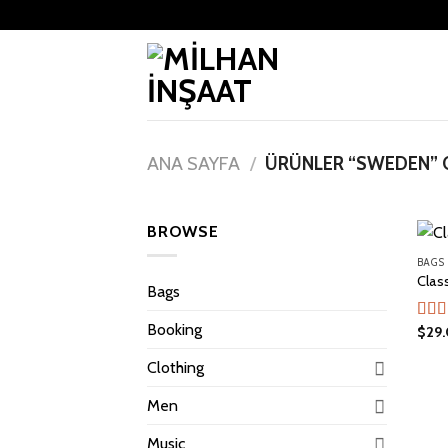
Skip
to
content
ANA SAYFA
/
ÜRÜNLER “SWEDEN” O
BROWSE
BAGS
Clas
Bags
Booking
$
29
5
üzer
3.50
Clothing
aldı
Men
Music