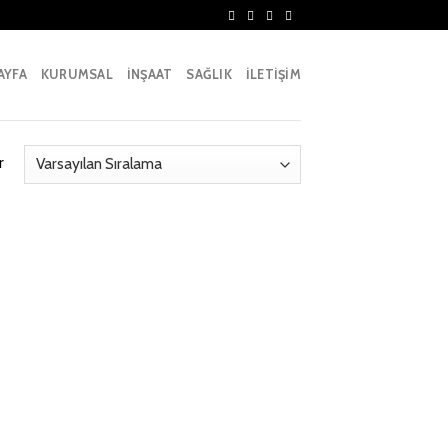
AYFA
KURUMSAL
İNŞAAT
SAĞLIK
İLETİŞİM
r