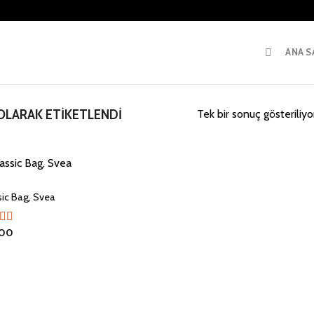
ANA S
LARAK ETIKETLENDI
Tek bir sonuç gösteriliyo
sic Bag, Svea
.00
inden
oy