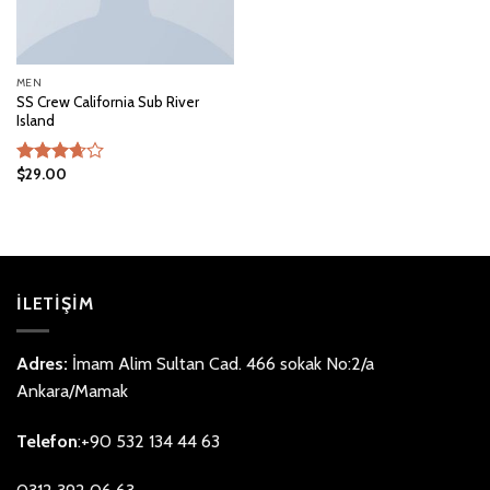
MEN
SS Crew California Sub River
Island
$
29.00
5
üzerinden
3.67
oy
aldı
İLETİŞİM
Adres:
İmam Alim Sultan Cad. 466 sokak No:2/a
Ankara/Mamak
Telefon
:+90 532 134 44 63